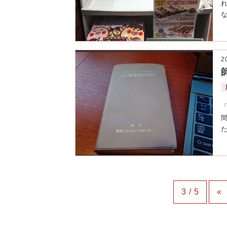
2
3 / 5
«