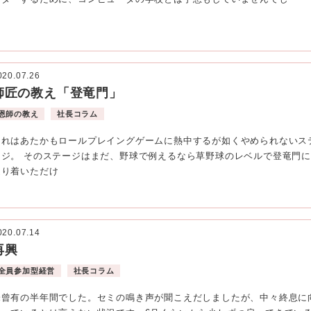
020.07.26
師匠の教え「登竜門」
恩師の教え
社長コラム
それはあたかもロールプレイングゲームに熱中するが如くやめられないス
ージ。 そのステージはまだ、野球で例えるなら草野球のレベルで登竜門に
辿り着いただけ
020.07.14
再興
全員参加型経営
社長コラム
未曾有の半年間でした。セミの鳴き声が聞こえだしましたが、中々終息に