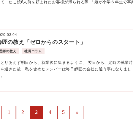
れて たこ焼6人前を頼まれたお客様が帰られる際 「娘が小学６年生で卒
な
020.03.04
師匠の教え「ゼロからのスタート」
恩師の教え
社長コラム
「とりあえず明日から、就業後に集まるように」 翌日から、定時の就業時
間を過ぎた後、私を含めたメンバーは毎日師匠の会社に通う事になりまし
た。
1
2
3
4
5
»