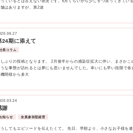
かっているとは言えない状況です。6月くらいから少しずつ戻ってきてい
店舗はありますが、第2波
020.06.27
第24期に添えて
社長コラム
久しぶりの投稿となります。 2月後半からの感染症拡大に伴い、まさかこ
ような事態が訪れるとは夢にも思いませんでした。幸いにも早い段階で各
融機関様から多大
020.03.24
感謝
お知らせ
全員参加型経営
どうしてもエピソードを伝えたくて。 先日、早朝より、小さなお子様を連