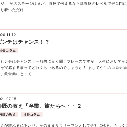
ージ。 そのステージはまだ、野球で例えるなら草野球のレベルで登竜門に
辿り着いただけ
020.11.12
ピンチはチャンス！？
社長コラム
「ピンチはチャンス」一般的に良く聞くフレーズですが、人生においてそ
事を実感する事ってどれくらいあるのでしょうか？ ましてやこのコロナ禍
で、飲食業にとって
021.07.15
師匠の教え「卒業、旅たちへ・・２」
恩師の教え
社長コラム
師匠が離れるにあたり、そのままサラリーマンとして会社に残る、もしく