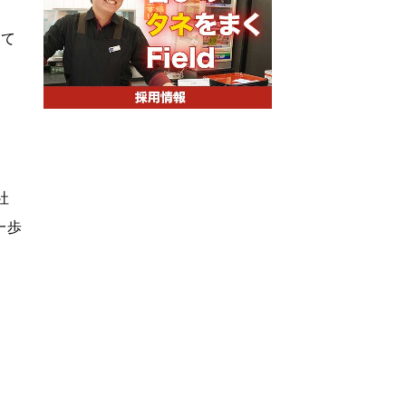
して
社
一歩